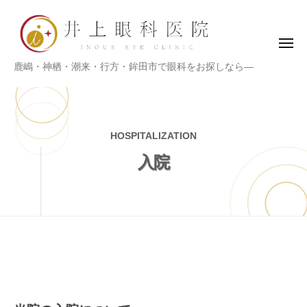
ー
コ
上
ン
眼
テ
科
メ
ニ
医
ン
井
鹿嶋・神栖・潮来・行方・鉾田市で眼科をお探しなら―
ュ
院
ツ
ー
上
へ
眼
ス
科
HOSPITALIZATION
キ
医
ッ
入院
院
プ
入
院