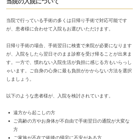
当院の入院について
2025
年
5
当院で行っている手術の多くは日帰り手術で対応可能です
月
が、患者様に合わせて入院もお選びいただけます。
7
日
日帰り手術の場合、手術翌日に検査で来院が必要になります
by
が、入院をしたら翌日そのまま診察を受け帰ることが出来ま
inoueadmin
す。一方で、慣れない入院生活が負担に感じる方もいらっし
ゃいます。ご自身の心身に最も負担がかからない方法を選択
しましょう。
以下のような患者様が、入院を検討されています。
遠方から起こしの方
ご高齢の方やお身体が不自由で手術翌日の通院が大変な
方
ご家族が不在で術後の帰宅に不安がある方